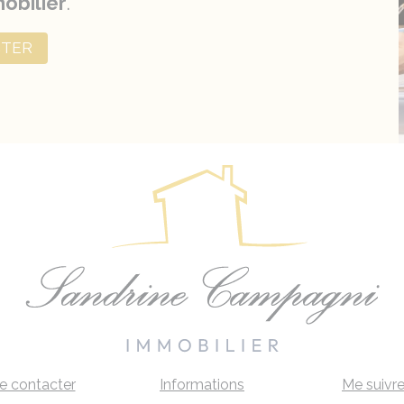
obilier
.
CTER
e contacter
Informations
Me suivr