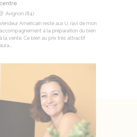
centre
jardin
Avignon (84)
Carpen
Vendeur Américain resté aux U, ravi de mon
Lorsqu'un
accompagnement à la préparation du bien
professio
à la vente. Ce bien au prix très attractif
La mise 
aura...
ma conna