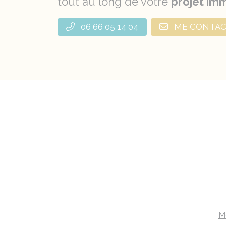
tout au long de votre
projet imm
06 66 05 14 04
ME CONTA
M