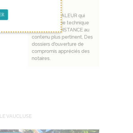
DIFFÉRENTE
ER
Un AVIS DE VALEUR qui
sort du lot, Une technique
de VISITE À DISTANCE au
contenu plus pertinent, Des
dossiers d'ouverture de
compromis appréciés des
notaires.
 LE VAUCLUSE