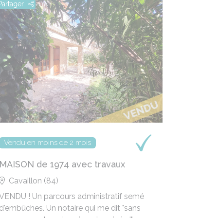
Partager
Partager
Vendu en moins de 2 mois
un dossi
MAISON de 1974 avec travaux
VILLA 
centre
Cavaillon (84)
Avigno
VENDU ! Un parcours administratif semé
Vendeur 
d'embûches. Un notaire qui me dit "sans