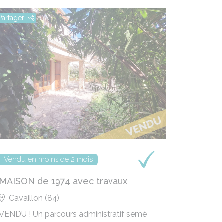
Partager
Partager
Vendu en moins de 2 mois
un dossi
MAISON de 1974 avec travaux
VILLA 
centre
Cavaillon (84)
Avigno
VENDU ! Un parcours administratif semé