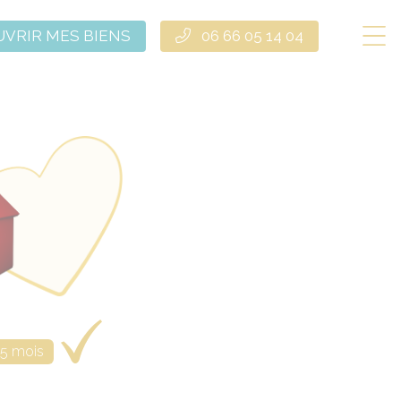
VRIR MES BIENS
06 66 05 14 04
,5 mois