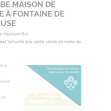
BE MAISON DE
E À FONTAINE DE
LUSE
e-Vaucluse (84)
'est "re"confié à la vente, vendu en moins de
en à
raiter
s ce