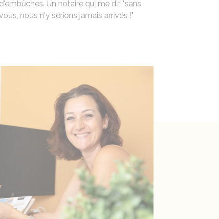
Vendeur 
d'embûches. Un notaire qui me dit "sans
accompag
vous, nous n'y serions jamais arrivés !"
à la vente
aura...