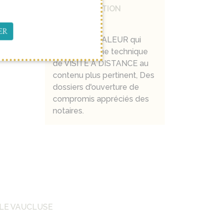
UNE PRESTATION
DIFFÉRENTE
ER
Un AVIS DE VALEUR qui
sort du lot, Une technique
de VISITE À DISTANCE au
contenu plus pertinent, Des
dossiers d'ouverture de
compromis appréciés des
notaires.
 LE VAUCLUSE