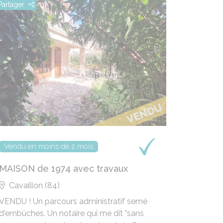
Partager
Partager
Vendu en moins de 2 mois
un dossi
MAISON de 1974 avec travaux
VILLA 
centre
Cavaillon (84)
Avigno
VENDU ! Un parcours administratif semé
Vendeur 
d'embûches. Un notaire qui me dit "sans