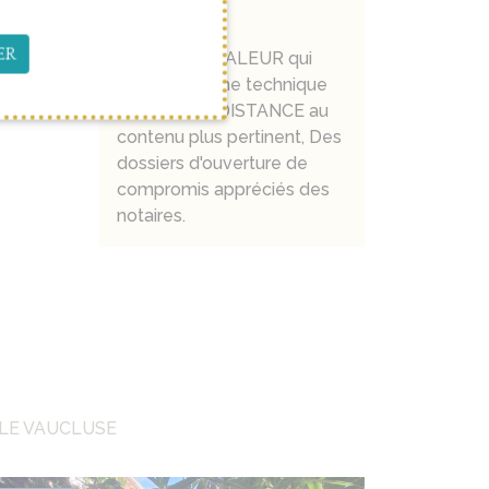
DIFFÉRENTE
ER
Un AVIS DE VALEUR qui
sort du lot, Une technique
de VISITE À DISTANCE au
contenu plus pertinent, Des
dossiers d'ouverture de
compromis appréciés des
notaires.
 LE VAUCLUSE