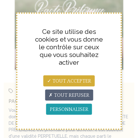
Ce site utilise des
cookies et vous donne
le contrôle sur ceux
que vous souhaitez
activer
TOUT ACCEPTER
Flash info
15/10/2024
Partager
TOUT REFUSER
PACTE DE PREFERENCE À VITAM AETERNAM ?
PERSONNALISER
Vous êtes propriétaire d'un bien sur lequel vos
donnateurs, ou vous même aviez, un jour, signé un PACTE
DE PREFERENCE. La personne désignée sur le PACTE DE
PREFERENCE est prioritaire pour acheter. Il est souvent
d'une validité PERPETUELLE, mais chaque parti le